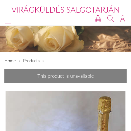
VIRÁGKÜLDÉS SALGOTARJÁN
Home
Products
This product is unavailable