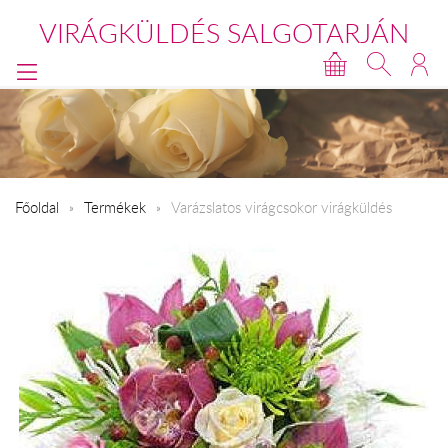
VIRÁGKÜLDÉS SALGOTARJÁN
Főoldal
Termékek
Varázslatos virágcsokor virágküldés