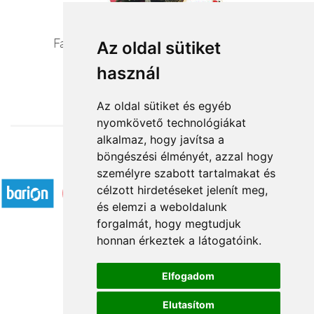
Fantázia - vörös/pasztell szezoncsokor
Az oldal sütiket
használ
24 400 Ft-tól
Az oldal sütiket és egyéb
nyomkövető technológiákat
alkalmaz, hogy javítsa a
böngészési élményét, azzal hogy
Elfogadott fizetési módok
személyre szabott tartalmakat és
célzott hirdetéseket jelenít meg,
és elemzi a weboldalunk
forgalmát, hogy megtudjuk
honnan érkeztek a látogatóink.
Á.SZ.F.
Elfogadom
Impresszum
Elutasítom
Adatkezelési tájékoztató