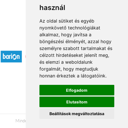
használ
1
2
→
Az oldal sütiket és egyéb
nyomkövető technológiákat
alkalmaz, hogy javítsa a
böngészési élményét, azzal hogy
Elfogadott fizetési módok
személyre szabott tartalmakat és
célzott hirdetéseket jelenít meg,
és elemzi a weboldalunk
forgalmát, hogy megtudjuk
honnan érkeztek a látogatóink.
Á.SZ.F.
Elfogadom
Impresszum
Elutasítom
Adatkezelési tájékoztató
Beállítások megváltoztatása
Minden jog fenntartva © 2026 |
+36 20 488-8362
|
www.viragkuldessalgotarjan.hu