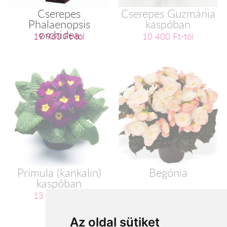
Cserepes
Cserepes Guzmánia
Phalaenopsis
kaspóban
orchidea
19 960 Ft-tól
10 400 Ft-tól
Primula (kankalin)
Begónia
kaspóban
13 600 Ft-tól
15 200 Ft-tól
Az oldal sütiket