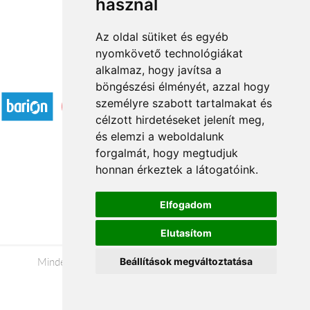
használ
Az oldal sütiket és egyéb
nyomkövető technológiákat
alkalmaz, hogy javítsa a
Elfogadott fizetési módok
böngészési élményét, azzal hogy
személyre szabott tartalmakat és
célzott hirdetéseket jelenít meg,
és elemzi a weboldalunk
forgalmát, hogy megtudjuk
honnan érkeztek a látogatóink.
Á.SZ.F.
Impresszum
Elfogadom
Adatkezelési tájékoztató
Elutasítom
Minden jog fenntartva © 2026 |
+36 20 488-8362
|
Beállítások megváltoztatása
www.viragkuldessalgotarjan.hu