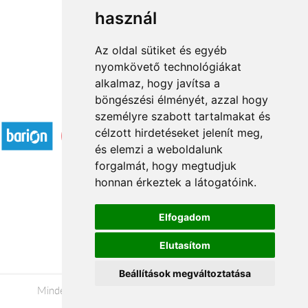
használ
1
2
3
...
21
22
→
Az oldal sütiket és egyéb
nyomkövető technológiákat
alkalmaz, hogy javítsa a
böngészési élményét, azzal hogy
Elfogadott fizetési módok
személyre szabott tartalmakat és
célzott hirdetéseket jelenít meg,
és elemzi a weboldalunk
forgalmát, hogy megtudjuk
honnan érkeztek a látogatóink.
Á.SZ.F.
Elfogadom
Impresszum
Elutasítom
Adatkezelési tájékoztató
Beállítások megváltoztatása
Minden jog fenntartva © 2026 |
+36 20 488-8362
|
www.viragkuldessalgotarjan.hu