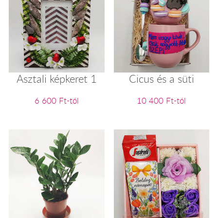
Asztali képkeret 1
Cicus és a süti
6 600 Ft-tól
10 400 Ft-tól