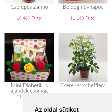
Cserepes Zamio
Boldog névnapot
10 480 Ft-tól
11 160 Ft-tól
Mini Diabetikus
Cserepes schefflera
ajándék csomag
11 200 Ft-tól
11 280 Ft-tól
Az oldal sütiket