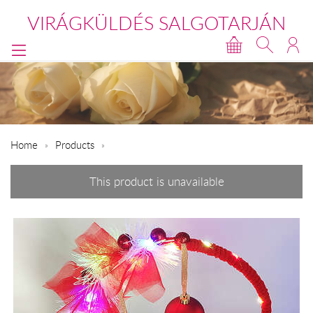
VIRÁGKÜLDÉS SALGOTARJÁN
Home
Products
This product is unavailable